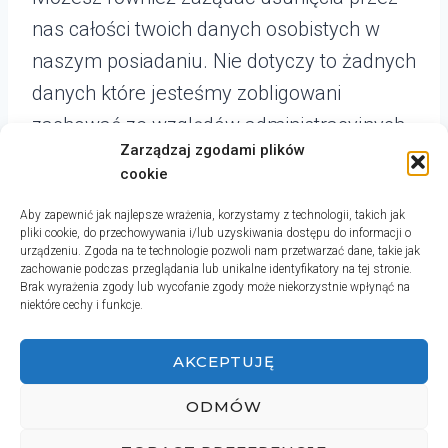
nas całości twoich danych osobistych w
naszym posiadaniu. Nie dotyczy to żadnych
danych które jesteśmy zobligowani
zachować ze względów administracyjnych,
Zarządzaj zgodami plików
prawnych albo bezpieczeństwa.
cookie
Aby zapewnić jak najlepsze wrażenia, korzystamy z technologii, takich jak
Gdzie wysłamy twoje dane
pliki cookie, do przechowywania i/lub uzyskiwania dostępu do informacji o
urządzeniu. Zgoda na te technologie pozwoli nam przetwarzać dane, takie jak
zachowanie podczas przeglądania lub unikalne identyfikatory na tej stronie.
Komentarze gości mogą być sprawdzane
Brak wyrażenia zgody lub wycofanie zgody może niekorzystnie wpłynąć na
niektóre cechy i funkcje.
za pomocą automatycznej usługi
wykrywania spamu.
AKCEPTUJĘ
ODMÓW